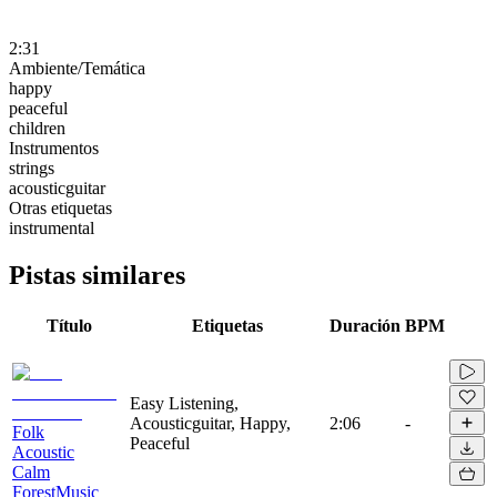
2:31
Ambiente/Temática
happy
peaceful
children
Instrumentos
strings
acousticguitar
Otras etiquetas
instrumental
Pistas similares
Título
Etiquetas
Duración
BPM
Easy Listening,
Acousticguitar, Happy,
2:06
-
Folk
Peaceful
Acoustic
Calm
ForestMusic