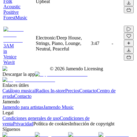
Folk
Upbeat
Acoustic
Positive
ForestMusic
Electronic/Deep House,
Strings, Piano, Lounge,
3:47
-
3AM
Neutral, Peaceful
in
Venice
Wavit
©
2026
Jamendo Licensing
Descargar la app
Enlaces útiles
Catálogo musical
Radios In-store
Precios
Contacto
Centro de
ayuda
Contacto
Jamendo
Jamendo para artistas
Jamendo Music
Legal
Condiciones generales de uso
Condiciones de
venta
Privacidad
Política de cookies
Infracción de copyright
Síguenos