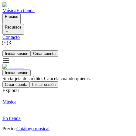
Música
En tienda
Precios
Recursos
Contacto
🇪🇸
Iniciar sesión
Crear cuenta
Iniciar sesión
Sin tarjeta de crédito. Cancela cuando quieras.
Crear cuenta
Iniciar sesión
Explorar
Música
En tienda
Precios
Catálogo musical