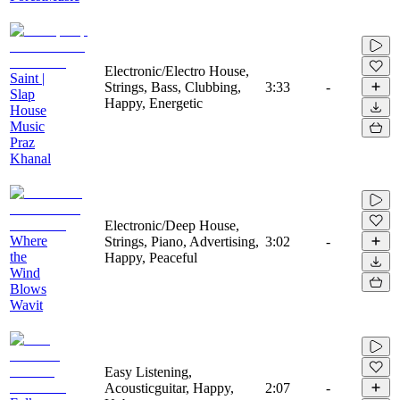
Electronic/Electro House,
Saint |
Strings, Bass, Clubbing,
3:33
-
Slap
Happy, Energetic
House
Music
Praz
Khanal
Electronic/Deep House,
Where
Strings, Piano, Advertising,
3:02
-
the
Happy, Peaceful
Wind
Blows
Wavit
Easy Listening,
Acousticguitar, Happy,
2:07
-