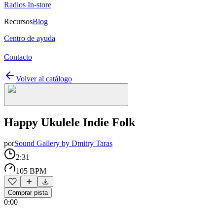
Radios In-store
Recursos
Blog
Centro de ayuda
Contacto
Volver al catálogo
Happy Ukulele Indie Folk
por
Sound Gallery by Dmitry Taras
2:31
105 BPM
Comprar pista
0:00