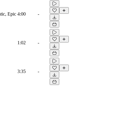
tic, Epic
4:00
-
1:02
-
3:35
-