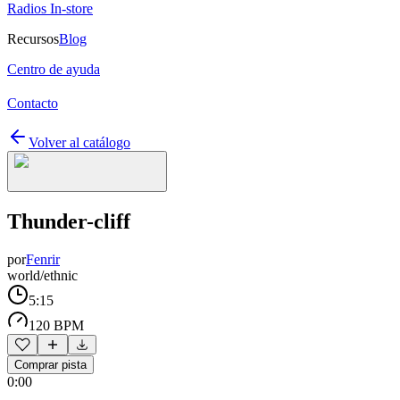
Radios In-store
Recursos
Blog
Centro de ayuda
Contacto
Volver al catálogo
Thunder-cliff
por
Fenrir
world/ethnic
5:15
120 BPM
Comprar pista
0:00