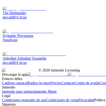
The Highlander
piccadillyCircus
Dynamic Percussion
YuraSoop
Abballati Abballati Tarantella
piccadillyCircus
©
2026
Jamendo Licensing
Descargar la app
Enlaces útiles
Catálogo musical
Radios In-store
Precios
Contacto
Centro de ayuda
Con
Jamendo
Jamendo para artistas
Jamendo Music
Legal
Condiciones generales de uso
Condiciones de venta
Privacidad
Política
Síguenos