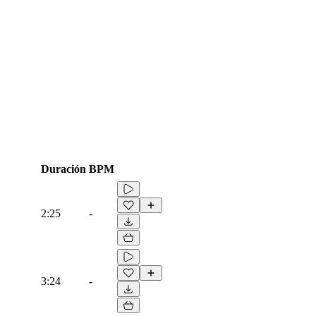
Duración
BPM
2:25
-
3:24
-