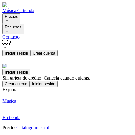
Música
En tienda
Precios
Recursos
Contacto
🇪🇸
Iniciar sesión
Crear cuenta
Iniciar sesión
Sin tarjeta de crédito. Cancela cuando quieras.
Crear cuenta
Iniciar sesión
Explorar
Música
En tienda
Precios
Catálogo musical