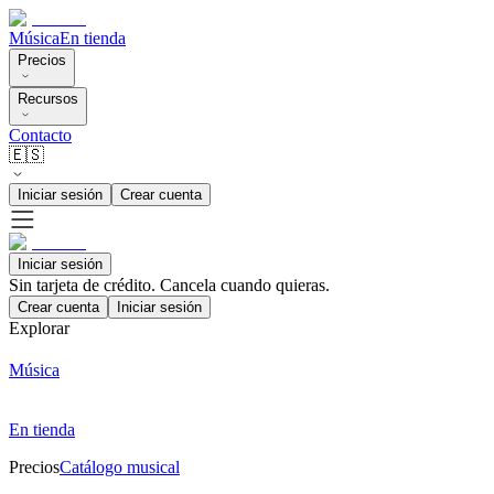
Música
En tienda
Precios
Recursos
Contacto
🇪🇸
Iniciar sesión
Crear cuenta
Iniciar sesión
Sin tarjeta de crédito. Cancela cuando quieras.
Crear cuenta
Iniciar sesión
Explorar
Música
En tienda
Precios
Catálogo musical