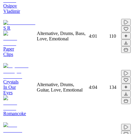
Osipov
Vladimir
S R
Alternative, Drums, Bass,
4:01
110
Love, Emotional
Paper
Clips
Crystals
Alternative, Drums,
In Our
4:04
134
Guitar, Love, Emotional
Eyes
Romancoke