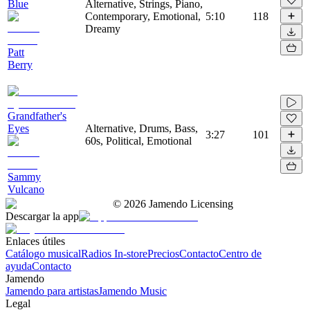
Blue
Alternative, Strings, Piano,
Contemporary, Emotional,
5:10
118
Dreamy
Patt
Berry
Grandfather's
Eyes
Alternative, Drums, Bass,
3:27
101
60s, Political, Emotional
Sammy
Vulcano
©
2026
Jamendo Licensing
Descargar la app
Enlaces útiles
Catálogo musical
Radios In-store
Precios
Contacto
Centro de
ayuda
Contacto
Jamendo
Jamendo para artistas
Jamendo Music
Legal