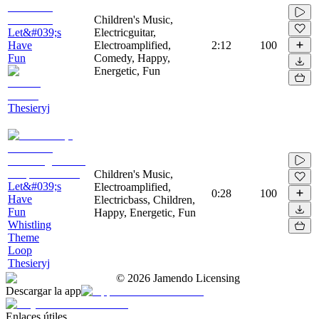
Children's Music,
Let&#039;s
Electricguitar,
Have
Electroamplified,
2:12
100
Fun
Comedy, Happy,
Energetic, Fun
Thesieryj
Children's Music,
Let&#039;s
Electroamplified,
0:28
100
Have
Electricbass, Children,
Fun
Happy, Energetic, Fun
Whistling
Theme
Loop
Thesieryj
©
2026
Jamendo Licensing
Descargar la app
Enlaces útiles