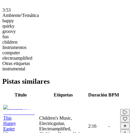
3:53
Ambiente/Temática
happy
quirky
groovy
fun
children
Instrumentos
computer
electroamplified
Otras etiquetas
instrumental
Pistas similares
Título
Etiquetas
Duración
BPM
This
Children's Music,
Happy
Electricguitar,
2:16
-
Easter
Electroamplified,