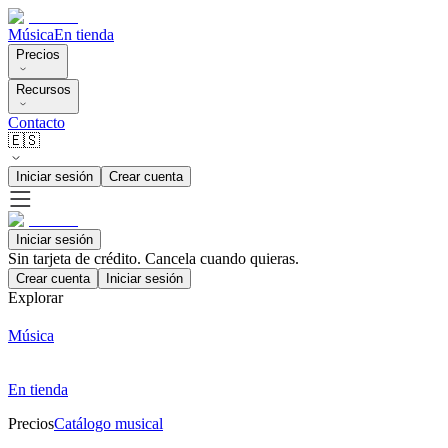
Música
En tienda
Precios
Recursos
Contacto
🇪🇸
Iniciar sesión
Crear cuenta
Iniciar sesión
Sin tarjeta de crédito. Cancela cuando quieras.
Crear cuenta
Iniciar sesión
Explorar
Música
En tienda
Precios
Catálogo musical