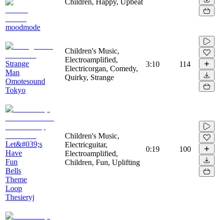
Children, Happy, Upbeat
moodmode
Children's Music,
Electroamplified,
Strange
3:10
114
Electricorgan, Comedy,
Man
Quirky, Strange
Omotesound
Tokyo
Children's Music,
Let&#039;s
Electricguitar,
0:19
100
Have
Electroamplified,
Fun
Children, Fun, Uplifting
Bells
Theme
Loop
Thesieryj