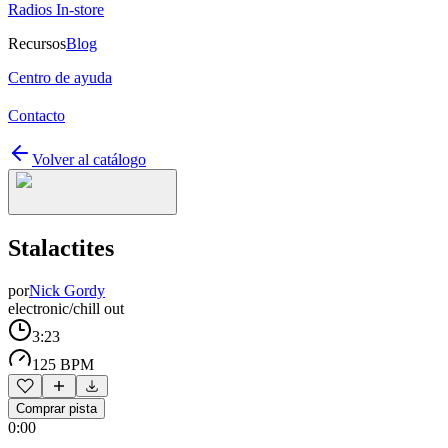
Radios In-store
Recursos
Blog
Centro de ayuda
Contacto
Volver al catálogo
Stalactites
por
Nick Gordy
electronic/chill out
3:23
125 BPM
Comprar pista
0:00