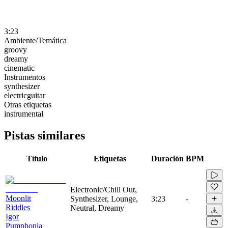
3:23
Ambiente/Temática
groovy
dreamy
cinematic
Instrumentos
synthesizer
electricguitar
Otras etiquetas
instrumental
Pistas similares
Título
Etiquetas
Duración
BPM
Electronic/Chill Out,
Moonlit
Synthesizer, Lounge,
3:23
-
Riddles
Neutral, Dreamy
Igor
Pumphonia