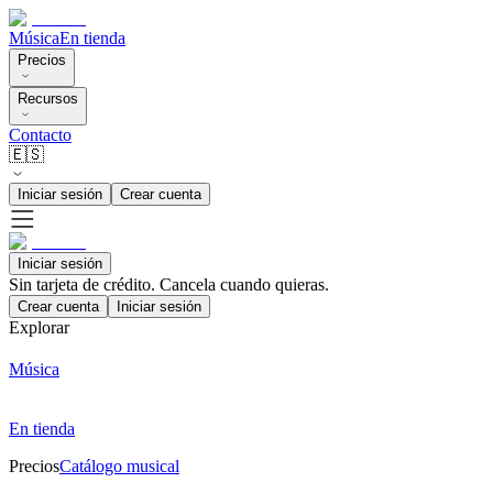
Música
En tienda
Precios
Recursos
Contacto
🇪🇸
Iniciar sesión
Crear cuenta
Iniciar sesión
Sin tarjeta de crédito. Cancela cuando quieras.
Crear cuenta
Iniciar sesión
Explorar
Música
En tienda
Precios
Catálogo musical