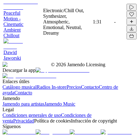
Electronic/Chill Out,
Peaceful
Synthesizer,
Motion -
Atmospheric,
1:31
-
Cinematic
Emotional, Neutral,
Ambient
Dreamy
Chillout
Dawid
Jaworski
©
2026
Jamendo Licensing
Descargar la app
Enlaces útiles
Catálogo musical
Radios In-store
Precios
Contacto
Centro de
ayuda
Contacto
Jamendo
Jamendo para artistas
Jamendo Music
Legal
Condiciones generales de uso
Condiciones de
venta
Privacidad
Política de cookies
Infracción de copyright
Síguenos