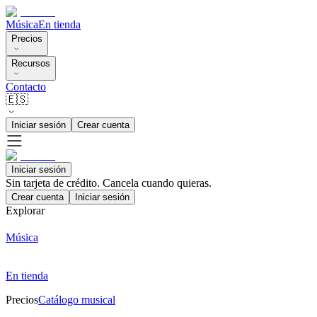
Música
En tienda
Precios
Recursos
Contacto
🇪🇸
Iniciar sesión
Crear cuenta
Iniciar sesión
Sin tarjeta de crédito. Cancela cuando quieras.
Crear cuenta
Iniciar sesión
Explorar
Música
En tienda
Precios
Catálogo musical