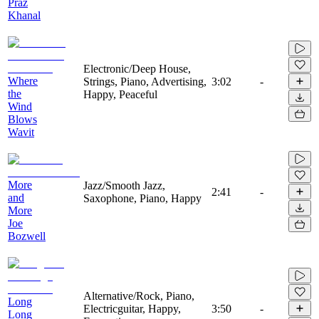
Praz
Khanal
Electronic/Deep House,
Where
Strings, Piano, Advertising,
3:02
-
the
Happy, Peaceful
Wind
Blows
Wavit
More
Jazz/Smooth Jazz,
2:41
-
and
Saxophone, Piano, Happy
More
Joe
Bozwell
Alternative/Rock, Piano,
Long
Electricguitar, Happy,
3:50
-
Long