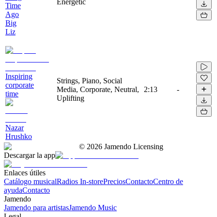
Energetic
Time
Ago
Big
Liz
Inspiring
Strings, Piano, Social
corporate
Media, Corporate, Neutral,
2:13
-
time
Uplifting
Nazar
Hrushko
©
2026
Jamendo Licensing
Descargar la app
Enlaces útiles
Catálogo musical
Radios In-store
Precios
Contacto
Centro de
ayuda
Contacto
Jamendo
Jamendo para artistas
Jamendo Music
Legal