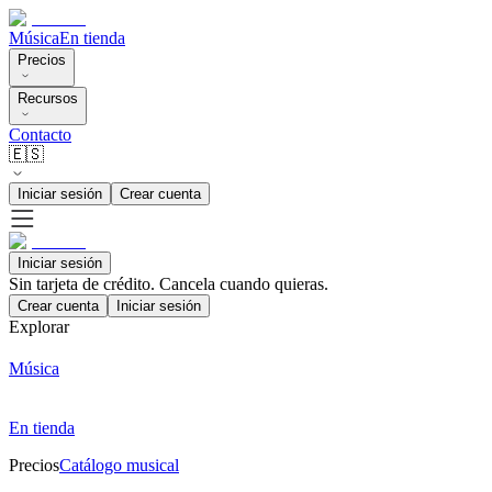
Música
En tienda
Precios
Recursos
Contacto
🇪🇸
Iniciar sesión
Crear cuenta
Iniciar sesión
Sin tarjeta de crédito. Cancela cuando quieras.
Crear cuenta
Iniciar sesión
Explorar
Música
En tienda
Precios
Catálogo musical