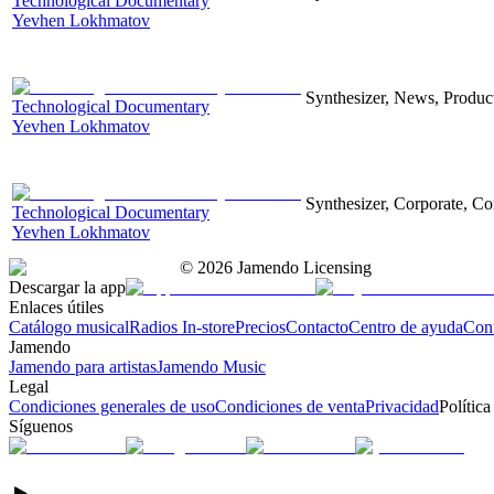
Technological Documentary
Yevhen Lokhmatov
Synthesizer, News, Producti
Technological Documentary
Yevhen Lokhmatov
Synthesizer, Corporate, Co
Technological Documentary
Yevhen Lokhmatov
©
2026
Jamendo Licensing
Descargar la app
Enlaces útiles
Catálogo musical
Radios In-store
Precios
Contacto
Centro de ayuda
Con
Jamendo
Jamendo para artistas
Jamendo Music
Legal
Condiciones generales de uso
Condiciones de venta
Privacidad
Política
Síguenos