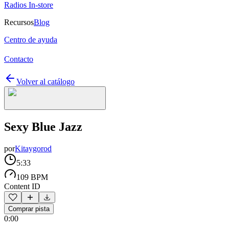
Radios In-store
Recursos
Blog
Centro de ayuda
Contacto
Volver al catálogo
Sexy Blue Jazz
por
Kitaygorod
5:33
109 BPM
Content ID
Comprar pista
0:00