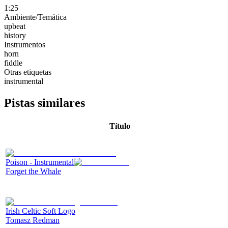
1:25
Ambiente/Temática
upbeat
history
Instrumentos
horn
fiddle
Otras etiquetas
instrumental
Pistas similares
Título
Poison - Instrumental
Forget the Whale
Irish Celtic Soft Logo
Tomasz Redman