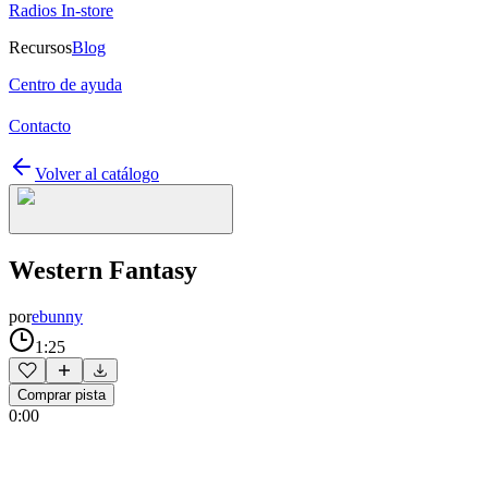
Radios In-store
Recursos
Blog
Centro de ayuda
Contacto
Volver al catálogo
Western Fantasy
por
ebunny
1:25
Comprar pista
0:00