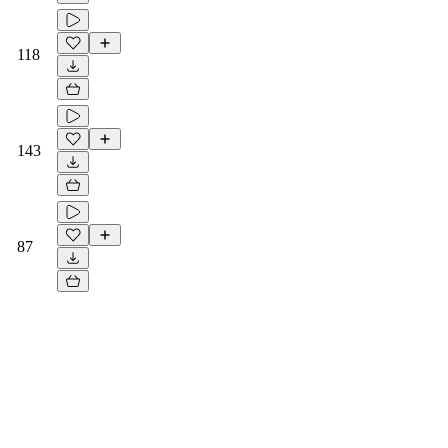
118
143
87