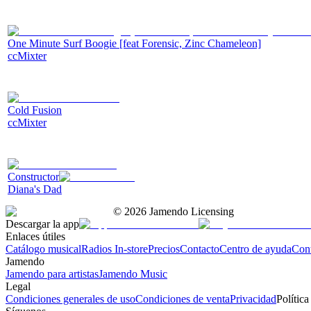
One Minute Surf Boogie [feat Forensic, Zinc Chameleon]
ccMixter
Cold Fusion
ccMixter
Сonstructor
Diana's Dad
©
2026
Jamendo Licensing
Descargar la app
Enlaces útiles
Catálogo musical
Radios In-store
Precios
Contacto
Centro de ayuda
Con
Jamendo
Jamendo para artistas
Jamendo Music
Legal
Condiciones generales de uso
Condiciones de venta
Privacidad
Política