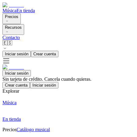
Música
En tienda
Precios
Recursos
Contacto
🇪🇸
Iniciar sesión
Crear cuenta
Iniciar sesión
Sin tarjeta de crédito. Cancela cuando quieras.
Crear cuenta
Iniciar sesión
Explorar
Música
En tienda
Precios
Catálogo musical