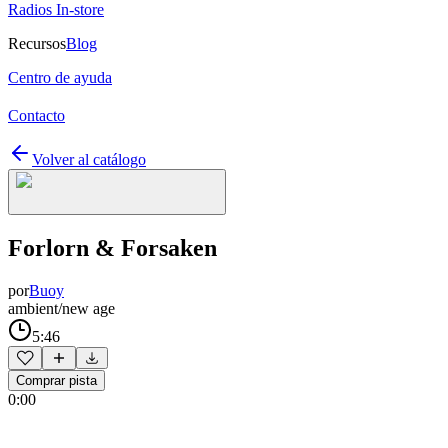
Radios In-store
Recursos
Blog
Centro de ayuda
Contacto
Volver al catálogo
Forlorn & Forsaken
por
Buoy
ambient/new age
5:46
Comprar pista
0:00