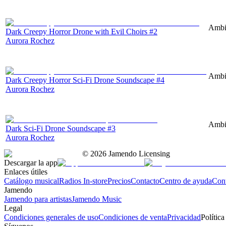
Ambie
Dark Creepy Horror Drone with Evil Choirs #2
Aurora Rochez
Ambie
Dark Creepy Horror Sci-Fi Drone Soundscape #4
Aurora Rochez
Ambie
Dark Sci-Fi Drone Soundscape #3
Aurora Rochez
©
2026
Jamendo Licensing
Descargar la app
Enlaces útiles
Catálogo musical
Radios In-store
Precios
Contacto
Centro de ayuda
Con
Jamendo
Jamendo para artistas
Jamendo Music
Legal
Condiciones generales de uso
Condiciones de venta
Privacidad
Política