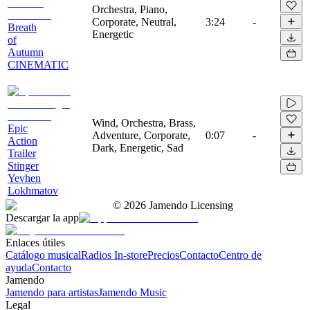
Orchestra, Piano,
Corporate, Neutral,
3:24
-
Breath
Energetic
of
Autumn
CINEMATIC
Wind, Orchestra, Brass,
Epic
Adventure, Corporate,
0:07
-
Action
Dark, Energetic, Sad
Trailer
Stinger
Yevhen
Lokhmatov
©
2026
Jamendo Licensing
Descargar la app
Enlaces útiles
Catálogo musical
Radios In-store
Precios
Contacto
Centro de
ayuda
Contacto
Jamendo
Jamendo para artistas
Jamendo Music
Legal