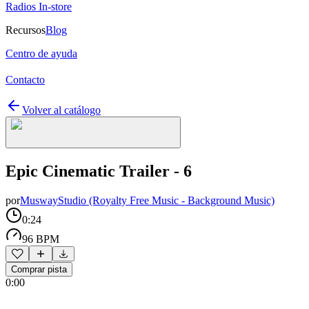
Radios In-store
Recursos
Blog
Centro de ayuda
Contacto
Volver al catálogo
Epic Cinematic Trailer - 6
por
MuswayStudio (Royalty Free Music - Background Music)
0:24
96 BPM
Comprar pista
0:00