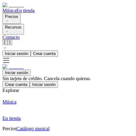
Música
En tienda
Precios
Recursos
Contacto
🇪🇸
Iniciar sesión
Crear cuenta
Iniciar sesión
Sin tarjeta de crédito. Cancela cuando quieras.
Crear cuenta
Iniciar sesión
Explorar
Música
En tienda
Precios
Catálogo musical