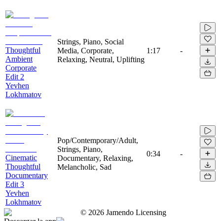
Strings, Piano, Social
Thoughtful
Media, Corporate,
1:17
-
Ambient
Relaxing, Neutral, Uplifting
Corporate
Edit 2
Yevhen
Lokhmatov
Pop/Contemporary/Adult,
Strings, Piano,
0:34
-
Cinematic
Documentary, Relaxing,
Thoughtful
Melancholic, Sad
Documentary
Edit 3
Yevhen
Lokhmatov
©
2026
Jamendo Licensing