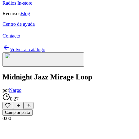
Radios In-store
Recursos
Blog
Centro de ayuda
Contacto
Volver al catálogo
Midnight Jazz Mirage Loop
por
Nargo
0:27
Comprar pista
0:00