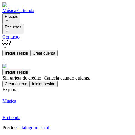
Música
En tienda
Precios
Recursos
Contacto
🇪🇸
Iniciar sesión
Crear cuenta
Iniciar sesión
Sin tarjeta de crédito. Cancela cuando quieras.
Crear cuenta
Iniciar sesión
Explorar
Música
En tienda
Precios
Catálogo musical