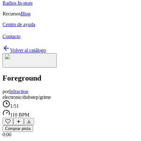
Radios In-store
Recursos
Blog
Centro de ayuda
Contacto
Volver al catálogo
Foreground
por
Infraction
electronic/dubstep/grime
1:51
110 BPM
Comprar pista
0:00