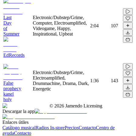
Last
Electronic/Dubstep/Grime,
Day
Computer, Electroamplified,
2:04
107
of
Videogame, Happy,
Summer
Inspirational, Upbeat
EdRecords
Electronic/Dubstep/Grime,
Electroamplified,
1:36
143
False
Drummachine, Drama, Dark,
prophecy
Energetic
kanel
holy
©
2026
Jamendo Licensing
Descargar la app
Enlaces útiles
Catálogo musical
Radios In-store
Precios
Contacto
Centro de
ayuda
Contacto