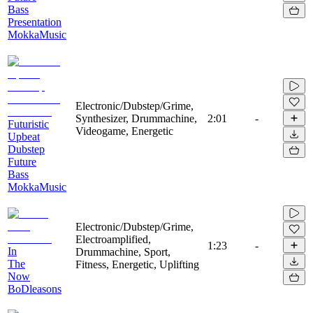
Bass
Presentation
MokkaMusic
Electronic/Dubstep/Grime,
Synthesizer, Drummachine,
2:01
-
Futuristic
Videogame, Energetic
Upbeat
Dubstep
Future
Bass
MokkaMusic
Electronic/Dubstep/Grime,
Electroamplified,
1:23
-
In
Drummachine, Sport,
The
Fitness, Energetic, Uplifting
Now
BoDleasons