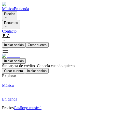
Música
En tienda
Precios
Recursos
Contacto
🇪🇸
Iniciar sesión
Crear cuenta
Iniciar sesión
Sin tarjeta de crédito. Cancela cuando quieras.
Crear cuenta
Iniciar sesión
Explorar
Música
En tienda
Precios
Catálogo musical