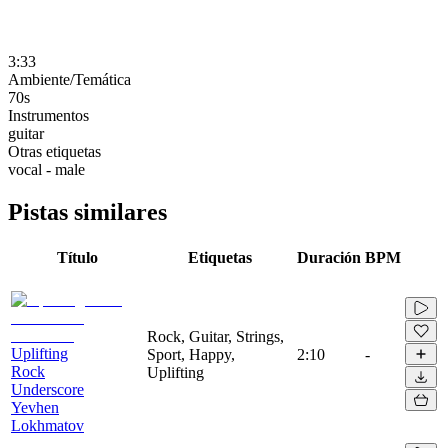
3:33
Ambiente/Temática
70s
Instrumentos
guitar
Otras etiquetas
vocal - male
Pistas similares
Título
Etiquetas
Duración
BPM
Rock, Guitar, Strings,
Uplifting
Sport, Happy,
2:10
-
Rock
Uplifting
Underscore
Yevhen
Lokhmatov