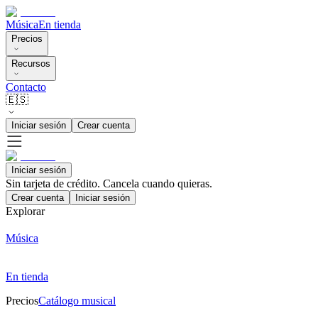
Música
En tienda
Precios
Recursos
Contacto
🇪🇸
Iniciar sesión
Crear cuenta
Iniciar sesión
Sin tarjeta de crédito. Cancela cuando quieras.
Crear cuenta
Iniciar sesión
Explorar
Música
En tienda
Precios
Catálogo musical