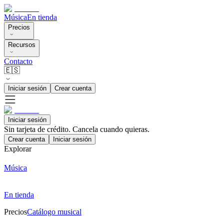
Música
En tienda
Precios
Recursos
Contacto
🇪🇸
Iniciar sesión
Crear cuenta
Iniciar sesión
Sin tarjeta de crédito. Cancela cuando quieras.
Crear cuenta
Iniciar sesión
Explorar
Música
En tienda
Precios
Catálogo musical