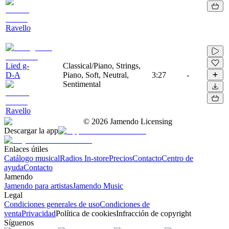
Ravello
Lied g-
Classical/Piano, Strings,
D-A
Piano, Soft, Neutral,
3:27
-
Sentimental
Ravello
©
2026
Jamendo Licensing
Descargar la app
Enlaces útiles
Catálogo musical
Radios In-store
Precios
Contacto
Centro de
ayuda
Contacto
Jamendo
Jamendo para artistas
Jamendo Music
Legal
Condiciones generales de uso
Condiciones de
venta
Privacidad
Política de cookies
Infracción de copyright
Síguenos