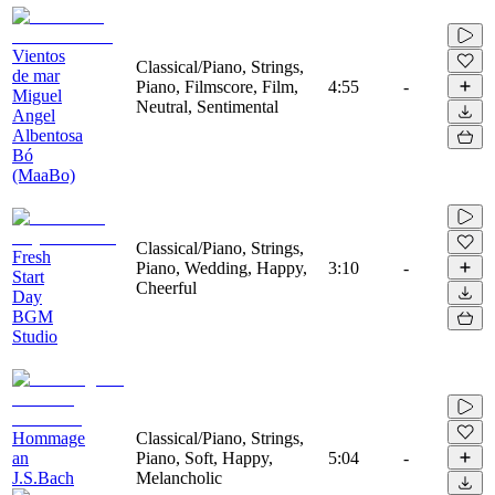
Vientos
Classical/Piano, Strings,
de mar
Piano, Filmscore, Film,
4:55
-
Miguel
Neutral, Sentimental
Angel
Albentosa
Bó
(MaaBo)
Classical/Piano, Strings,
Fresh
Piano, Wedding, Happy,
3:10
-
Start
Cheerful
Day
BGM
Studio
Hommage
Classical/Piano, Strings,
an
Piano, Soft, Happy,
5:04
-
J.S.Bach
Melancholic