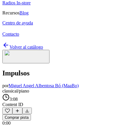
Radios In-store
Recursos
Blog
Centro de ayuda
Contacto
Volver al catálogo
Impulsos
por
Miguel Angel Albentosa Bó (MaaBo)
classical/piano
3:08
Content ID
Comprar pista
0:00