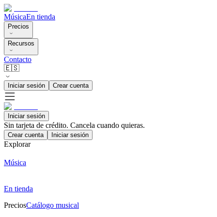
Música
En tienda
Precios
Recursos
Contacto
🇪🇸
Iniciar sesión
Crear cuenta
Iniciar sesión
Sin tarjeta de crédito. Cancela cuando quieras.
Crear cuenta
Iniciar sesión
Explorar
Música
En tienda
Precios
Catálogo musical