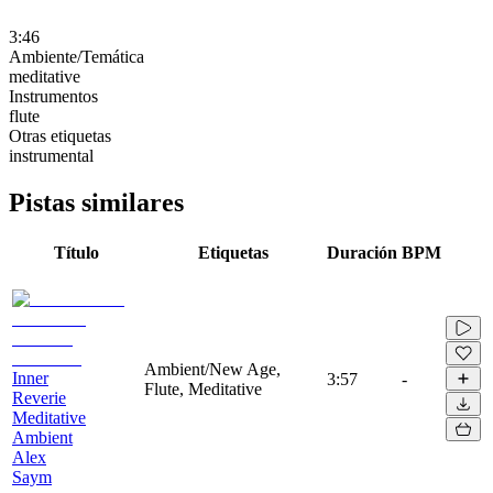
3:46
Ambiente/Temática
meditative
Instrumentos
flute
Otras etiquetas
instrumental
Pistas similares
Título
Etiquetas
Duración
BPM
Ambient/New Age,
Inner
3:57
-
Flute, Meditative
Reverie
Meditative
Ambient
Alex
Saym