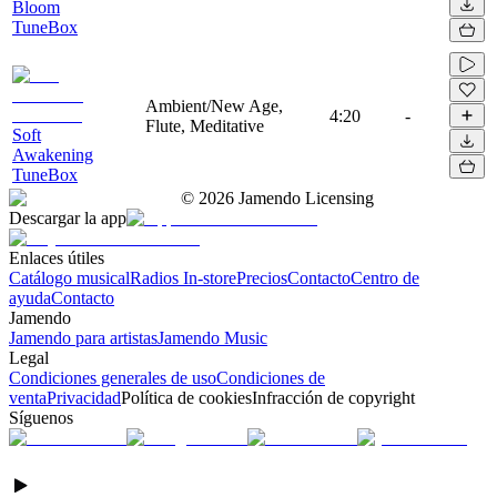
Bloom
TuneBox
Ambient/New Age,
4:20
-
Flute, Meditative
Soft
Awakening
TuneBox
©
2026
Jamendo Licensing
Descargar la app
Enlaces útiles
Catálogo musical
Radios In-store
Precios
Contacto
Centro de
ayuda
Contacto
Jamendo
Jamendo para artistas
Jamendo Music
Legal
Condiciones generales de uso
Condiciones de
venta
Privacidad
Política de cookies
Infracción de copyright
Síguenos