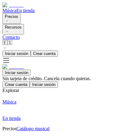
Música
En tienda
Precios
Recursos
Contacto
🇪🇸
Iniciar sesión
Crear cuenta
Iniciar sesión
Sin tarjeta de crédito. Cancela cuando quieras.
Crear cuenta
Iniciar sesión
Explorar
Música
En tienda
Precios
Catálogo musical