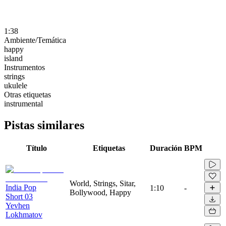
1:38
Ambiente/Temática
happy
island
Instrumentos
strings
ukulele
Otras etiquetas
instrumental
Pistas similares
Título
Etiquetas
Duración
BPM
World, Strings, Sitar,
India Pop
1:10
-
Bollywood, Happy
Short 03
Yevhen
Lokhmatov