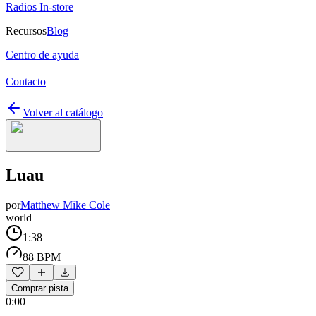
Radios In-store
Recursos
Blog
Centro de ayuda
Contacto
Volver al catálogo
Luau
por
Matthew Mike Cole
world
1:38
88 BPM
Comprar pista
0:00