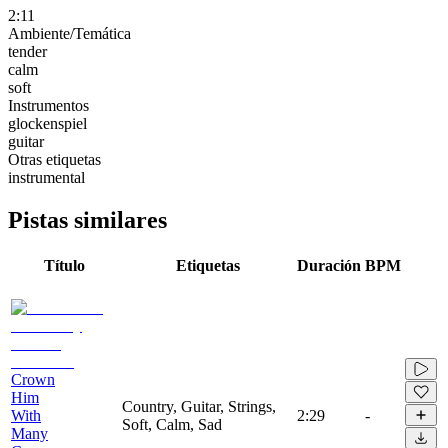
2:11
Ambiente/Temática
tender
calm
soft
Instrumentos
glockenspiel
guitar
Otras etiquetas
instrumental
Pistas similares
Título
Etiquetas
Duración
BPM
Crown
Him
Country, Guitar, Strings,
With
2:29
-
Soft, Calm, Sad
Many