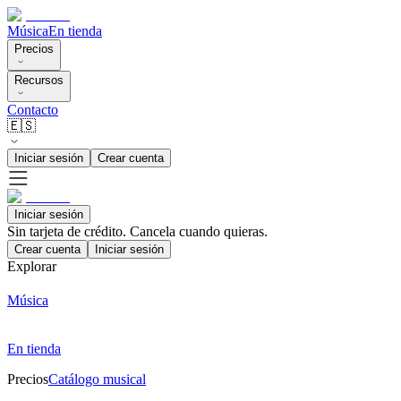
Música
En tienda
Precios
Recursos
Contacto
🇪🇸
Iniciar sesión
Crear cuenta
Iniciar sesión
Sin tarjeta de crédito. Cancela cuando quieras.
Crear cuenta
Iniciar sesión
Explorar
Música
En tienda
Precios
Catálogo musical