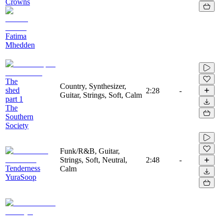
Crowns
Fatima
Mhedden
The
Country, Synthesizer,
shed
2:28
-
Guitar, Strings, Soft, Calm
part 1
The
Southern
Society
Funk/R&B, Guitar,
Strings, Soft, Neutral,
2:48
-
Tenderness
Calm
YuraSoop