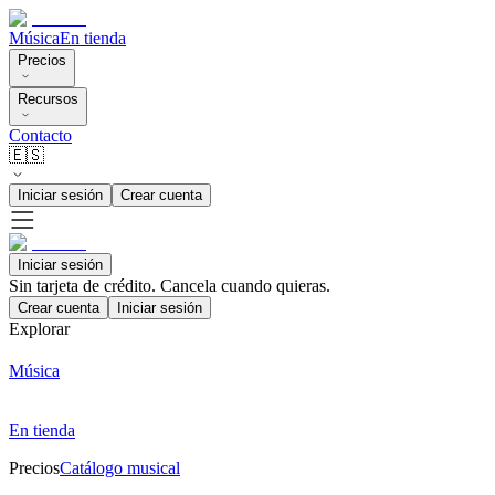
Música
En tienda
Precios
Recursos
Contacto
🇪🇸
Iniciar sesión
Crear cuenta
Iniciar sesión
Sin tarjeta de crédito. Cancela cuando quieras.
Crear cuenta
Iniciar sesión
Explorar
Música
En tienda
Precios
Catálogo musical