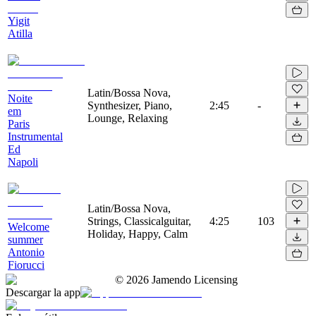
Yigit
Atilla
Latin/Bossa Nova,
Noite
Synthesizer, Piano,
2:45
-
em
Lounge, Relaxing
Paris
Instrumental
Ed
Napoli
Latin/Bossa Nova,
Strings, Classicalguitar,
4:25
103
Welcome
Holiday, Happy, Calm
summer
Antonio
Fiorucci
©
2026
Jamendo Licensing
Descargar la app