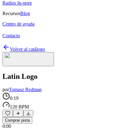
Radios In-store
Recursos
Blog
Centro de ayuda
Contacto
Volver al catálogo
Latin Logo
por
Tomasz Redman
0:19
120 BPM
Comprar pista
0:00