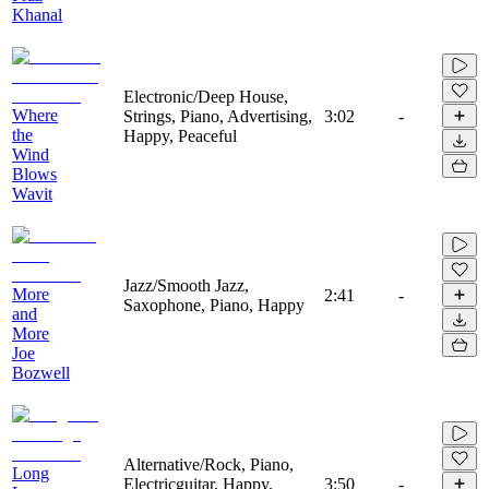
Khanal
Electronic/Deep House,
Where
Strings, Piano, Advertising,
3:02
-
the
Happy, Peaceful
Wind
Blows
Wavit
Jazz/Smooth Jazz,
More
2:41
-
Saxophone, Piano, Happy
and
More
Joe
Bozwell
Alternative/Rock, Piano,
Long
Electricguitar, Happy,
3:50
-