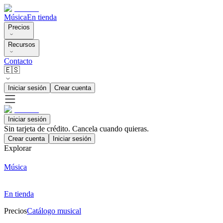
Música
En tienda
Precios
Recursos
Contacto
🇪🇸
Iniciar sesión
Crear cuenta
Iniciar sesión
Sin tarjeta de crédito. Cancela cuando quieras.
Crear cuenta
Iniciar sesión
Explorar
Música
En tienda
Precios
Catálogo musical