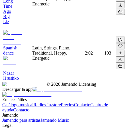
Long
Energetic
Time
Ago
Big
Liz
Spanish
Latin, Strings, Piano,
dance
Traditional, Happy,
2:02
103
Energetic
Nazar
Hrushko
©
2026
Jamendo Licensing
Descargar la app
Enlaces útiles
Catálogo musical
Radios In-store
Precios
Contacto
Centro de
ayuda
Contacto
Jamendo
Jamendo para artistas
Jamendo Music
Legal