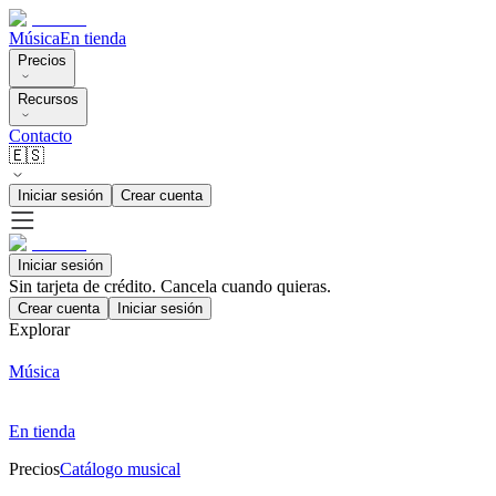
Música
En tienda
Precios
Recursos
Contacto
🇪🇸
Iniciar sesión
Crear cuenta
Iniciar sesión
Sin tarjeta de crédito. Cancela cuando quieras.
Crear cuenta
Iniciar sesión
Explorar
Música
En tienda
Precios
Catálogo musical