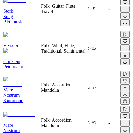
Folk, Guitar, Flute,
2:32
-
Stork
Travel
Song
BFCmusic
Viviana
Folk, Wind, Flute,
5:02
-
Traditional, Sentimental
Christian
Petermann
Folk, Accordion,
2:57
-
Mare
Mandolin
Nostrum
Kinomood
Folk, Accordion,
2:57
-
Mare
Mandolin
Nostrum