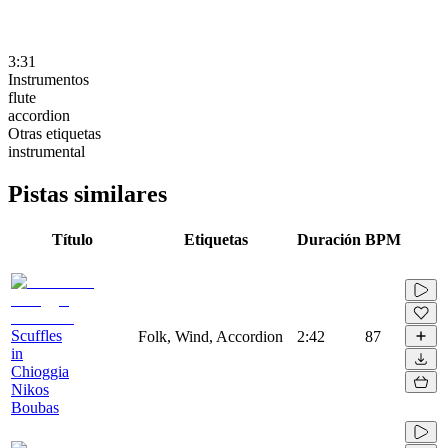
3:31
Instrumentos
flute
accordion
Otras etiquetas
instrumental
Pistas similares
Título
Etiquetas
Duración
BPM
Scuffles
Folk, Wind, Accordion
2:42
87
in
Chioggia
Nikos
Boubas