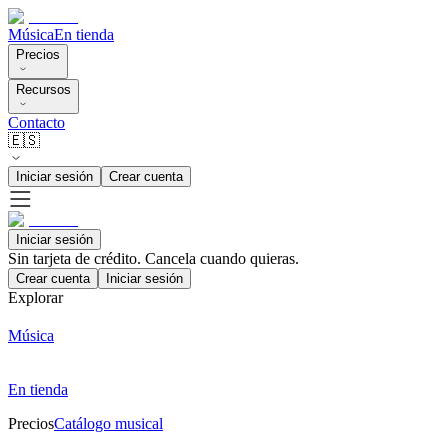
Música
En tienda
Precios
Recursos
Contacto
🇪🇸
Iniciar sesión
Crear cuenta
Iniciar sesión
Sin tarjeta de crédito. Cancela cuando quieras.
Crear cuenta
Iniciar sesión
Explorar
Música
En tienda
Precios
Catálogo musical