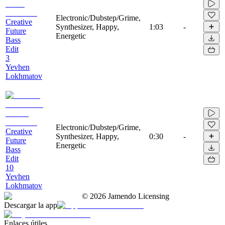
Electronic/Dubstep/Grime,
Creative
Synthesizer, Happy,
1:03
-
Future
Energetic
Bass
Edit
3
Yevhen
Lokhmatov
Electronic/Dubstep/Grime,
Creative
Synthesizer, Happy,
0:30
-
Future
Energetic
Bass
Edit
10
Yevhen
Lokhmatov
©
2026
Jamendo Licensing
Descargar la app
Enlaces útiles