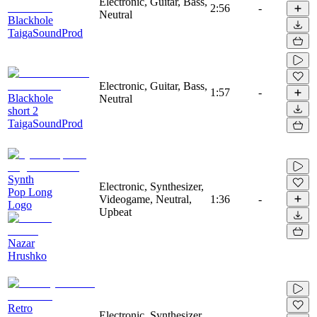
Electronic, Guitar, Bass,
2:56
-
Neutral
Blackhole
TaigaSoundProd
Electronic, Guitar, Bass,
1:57
-
Blackhole
Neutral
short 2
TaigaSoundProd
Synth
Electronic, Synthesizer,
Pop Long
Videogame, Neutral,
1:36
-
Logo
Upbeat
Nazar
Hrushko
Retro
Electronic, Synthesizer,