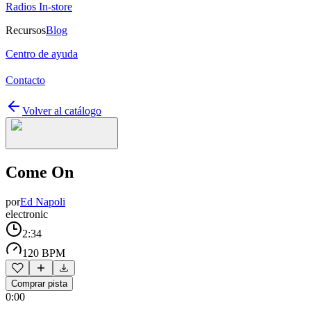
Radios In-store
Recursos
Blog
Centro de ayuda
Contacto
Volver al catálogo
Come On
por
Ed Napoli
electronic
2:34
120 BPM
Comprar pista
0:00