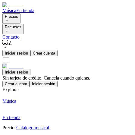
Música
En tienda
Precios
Recursos
Contacto
🇪🇸
Iniciar sesión
Crear cuenta
Iniciar sesión
Sin tarjeta de crédito. Cancela cuando quieras.
Crear cuenta
Iniciar sesión
Explorar
Música
En tienda
Precios
Catálogo musical