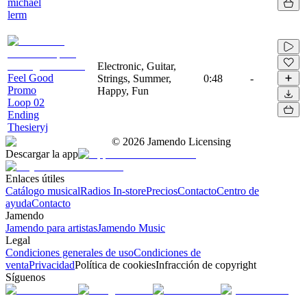
michael
lerm
Electronic, Guitar,
Feel Good
Strings, Summer,
0:48
-
Promo
Happy, Fun
Loop 02
Ending
Thesieryj
©
2026
Jamendo Licensing
Descargar la app
Enlaces útiles
Catálogo musical
Radios In-store
Precios
Contacto
Centro de
ayuda
Contacto
Jamendo
Jamendo para artistas
Jamendo Music
Legal
Condiciones generales de uso
Condiciones de
venta
Privacidad
Política de cookies
Infracción de copyright
Síguenos