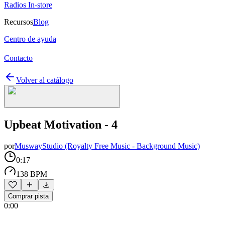
Radios In-store
Recursos
Blog
Centro de ayuda
Contacto
Volver al catálogo
Upbeat Motivation - 4
por
MuswayStudio (Royalty Free Music - Background Music)
0:17
138 BPM
Comprar pista
0:00