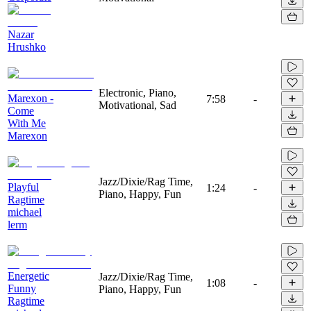
Nazar
Hrushko
Electronic, Piano,
Marexon -
7:58
-
Motivational, Sad
Come
With Me
Marexon
Jazz/Dixie/Rag Time,
Playful
1:24
-
Piano, Happy, Fun
Ragtime
michael
lerm
Energetic
Jazz/Dixie/Rag Time,
1:08
-
Funny
Piano, Happy, Fun
Ragtime