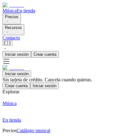
Música
En tienda
Precios
Recursos
Contacto
🇪🇸
Iniciar sesión
Crear cuenta
Iniciar sesión
Sin tarjeta de crédito. Cancela cuando quieras.
Crear cuenta
Iniciar sesión
Explorar
Música
En tienda
Precios
Catálogo musical