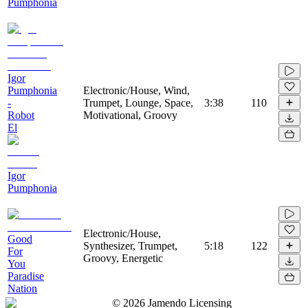
Pumphonia
Igor
Pumphonia
Electronic/House, Wind,
-
Trumpet, Lounge, Space,
3:38
110
Robot
Motivational, Groovy
El
Igor
Pumphonia
Electronic/House,
Good
Synthesizer, Trumpet,
5:18
122
For
Groovy, Energetic
You
Paradise
Nation
©
2026
Jamendo Licensing