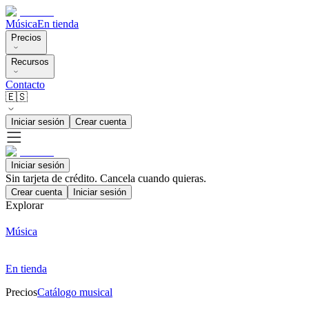
Música
En tienda
Precios
Recursos
Contacto
🇪🇸
Iniciar sesión
Crear cuenta
Iniciar sesión
Sin tarjeta de crédito. Cancela cuando quieras.
Crear cuenta
Iniciar sesión
Explorar
Música
En tienda
Precios
Catálogo musical