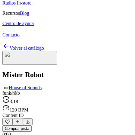
Radios In-store
Recursos
Blog
Centro de ayuda
Contacto
Volver al catálogo
Mister Robot
por
House of Sounds
funk/r&b
3:18
120 BPM
Content ID
Comprar pista
0:00