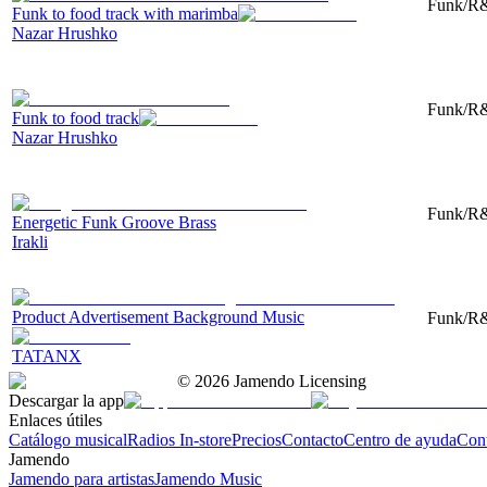
Funk/R&
Funk to food track with marimba
Nazar Hrushko
Funk/R&
Funk to food track
Nazar Hrushko
Funk/R&
Energetic Funk Groove Brass
Irakli
Product Advertisement Background Music
Funk/R&
TATANX
©
2026
Jamendo Licensing
Descargar la app
Enlaces útiles
Catálogo musical
Radios In-store
Precios
Contacto
Centro de ayuda
Con
Jamendo
Jamendo para artistas
Jamendo Music