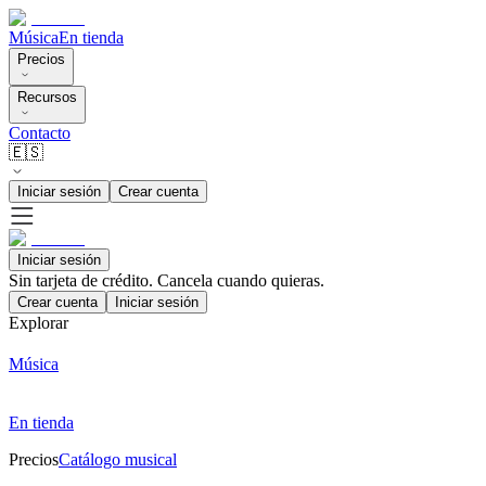
Música
En tienda
Precios
Recursos
Contacto
🇪🇸
Iniciar sesión
Crear cuenta
Iniciar sesión
Sin tarjeta de crédito. Cancela cuando quieras.
Crear cuenta
Iniciar sesión
Explorar
Música
En tienda
Precios
Catálogo musical