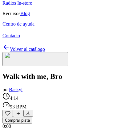
Radios In-store
Recursos
Blog
Centro de ayuda
Contacto
Volver al catálogo
Walk with me, Bro
por
Baskyl
4:14
93 BPM
Comprar pista
0:00