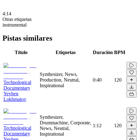
4:14
Otras etiquetas
instrumental
Pistas similares
Título
Etiquetas
Duración
BPM
Synthesizer, News,
Production, Neutral,
0:40
120
Technological
Inspirational
Documentary
Yevhen
Lokhmatov
Synthesizer,
Drummachine, Corporate,
1:12
120
Technological
News, Neutral,
Documentary
Inspirational
Yevhen