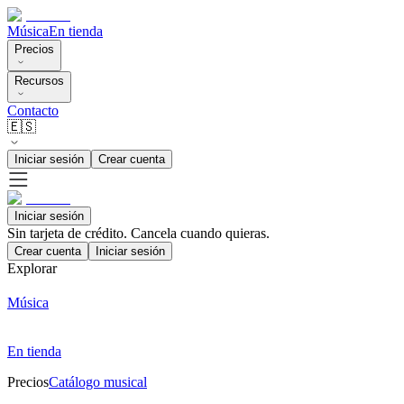
Música
En tienda
Precios
Recursos
Contacto
🇪🇸
Iniciar sesión
Crear cuenta
Iniciar sesión
Sin tarjeta de crédito. Cancela cuando quieras.
Crear cuenta
Iniciar sesión
Explorar
Música
En tienda
Precios
Catálogo musical