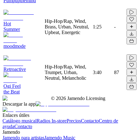
Pumpupthemind
Hip-Hop/Rap, Wind,
Hot
Brass, Urban, Neutral,
1:25
-
Summer
Upbeat, Energetic
moodmode
Hip-Hop/Rap, Wind,
Retroactive
Trumpet, Urban,
3:40
87
Neutral, Melancholic
Ogi Feel
the Beat
©
2026
Jamendo Licensing
Descargar la app
Enlaces útiles
Catálogo musical
Radios In-store
Precios
Contacto
Centro de
ayuda
Contacto
Jamendo
Jamendo para artistas
Jamendo Music