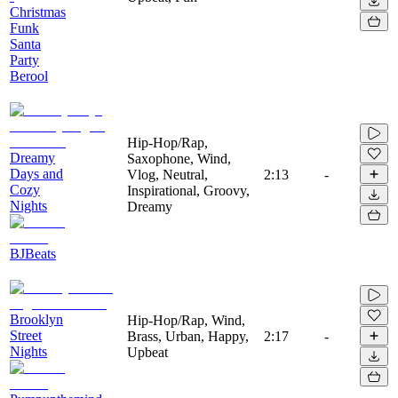
Christmas
Funk
Santa
Party
Berool
Hip-Hop/Rap,
Dreamy
Saxophone, Wind,
Days and
Vlog, Neutral,
2:13
-
Cozy
Inspirational, Groovy,
Nights
Dreamy
BJBeats
Brooklyn
Hip-Hop/Rap, Wind,
Street
Brass, Urban, Happy,
2:17
-
Nights
Upbeat