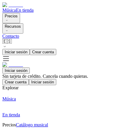
Música
En tienda
Precios
Recursos
Contacto
🇪🇸
Iniciar sesión
Crear cuenta
Iniciar sesión
Sin tarjeta de crédito. Cancela cuando quieras.
Crear cuenta
Iniciar sesión
Explorar
Música
En tienda
Precios
Catálogo musical