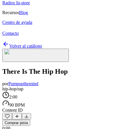
Radios In-store
Recursos
Blog
Centro de ayuda
Contacto
Volver al catálogo
There Is The Hip Hop
por
Pumpupthemind
hip-hop/rap
2:00
90 BPM
Content ID
Comprar pista
0:00