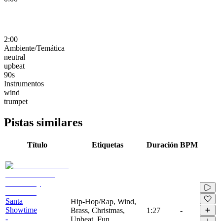
2:00
Ambiente/Temática
neutral
upbeat
90s
Instrumentos
wind
trumpet
Pistas similares
Título
Etiquetas
Duración
BPM
Santa
Hip-Hop/Rap, Wind,
Showtime
Brass, Christmas,
1:27
-
-
Upbeat, Fun