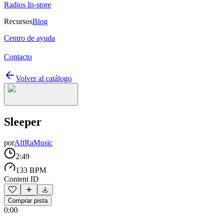
Radios In-store
Recursos
Blog
Centro de ayuda
Contacto
Volver al catálogo
Sleeper
por
AlfRaMusic
2:49
133 BPM
Content ID
Comprar pista
0:00