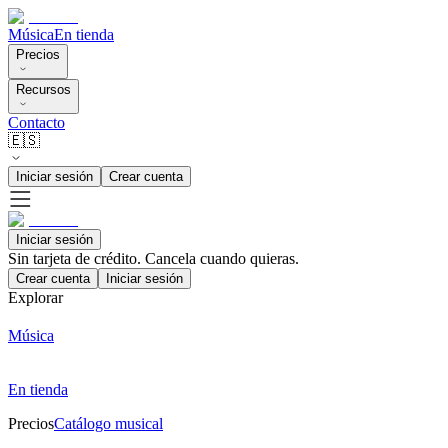
Música
En tienda
Precios
Recursos
Contacto
🇪🇸
Iniciar sesión
Crear cuenta
Iniciar sesión
Sin tarjeta de crédito. Cancela cuando quieras.
Crear cuenta
Iniciar sesión
Explorar
Música
En tienda
Precios
Catálogo musical