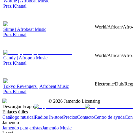
Wordle | Afrobeat Music
Praz Khanal
World/African/Afro-
Slime | Afrobeat Music
Praz Khanal
World/African/Afro-
Candy | Afropop Music
Praz Khanal
Electronic/Dub/Regg
Tokyo Revengers | Afrobeat Music
Praz Khanal
©
2026
Jamendo Licensing
Descargar la app
Enlaces útiles
Catálogo musical
Radios In-store
Precios
Contacto
Centro de ayuda
Con
Jamendo
Jamendo para artistas
Jamendo Music