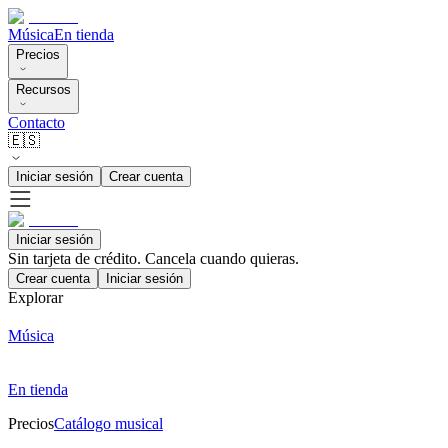
Música
En tienda
Precios
Recursos
Contacto
🇪🇸
Iniciar sesión
Crear cuenta
Iniciar sesión
Sin tarjeta de crédito. Cancela cuando quieras.
Crear cuenta
Iniciar sesión
Explorar
Música
En tienda
Precios
Catálogo musical