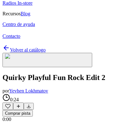
Radios In-store
Recursos
Blog
Centro de ayuda
Contacto
Volver al catálogo
Quirky Playful Fun Rock Edit 2
por
Yevhen Lokhmatov
0:24
Comprar pista
0:00