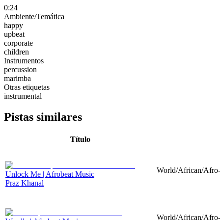
0:24
Ambiente/Temática
happy
upbeat
corporate
children
Instrumentos
percussion
marimba
Otras etiquetas
instrumental
Pistas similares
Título
World/African/Afro-
Unlock Me | Afrobeat Music
Praz Khanal
World/African/Afro-