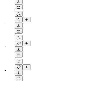
-
-
-