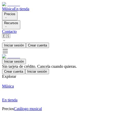
Música
En tienda
Precios
Recursos
Contacto
🇪🇸
Iniciar sesión
Crear cuenta
Iniciar sesión
Sin tarjeta de crédito. Cancela cuando quieras.
Crear cuenta
Iniciar sesión
Explorar
Música
En tienda
Precios
Catálogo musical