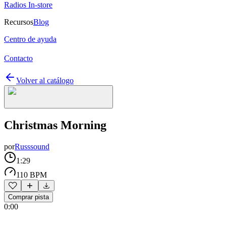
Radios In-store
Recursos
Blog
Centro de ayuda
Contacto
Volver al catálogo
Christmas Morning
por
Russsound
1:29
110 BPM
Comprar pista
0:00