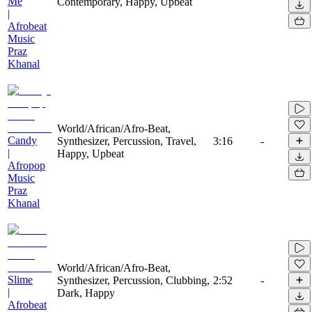
Me
Contemporary, Happy, Upbeat
|
Afrobeat
Music
Praz
Khanal
World/African/Afro-Beat,
Candy
Synthesizer, Percussion, Travel,
3:16
-
|
Happy, Upbeat
Afropop
Music
Praz
Khanal
World/African/Afro-Beat,
Slime
Synthesizer, Percussion, Clubbing,
2:52
-
|
Dark, Happy
Afrobeat