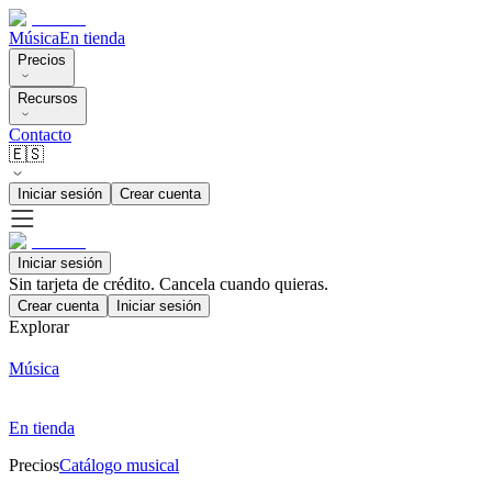
Música
En tienda
Precios
Recursos
Contacto
🇪🇸
Iniciar sesión
Crear cuenta
Iniciar sesión
Sin tarjeta de crédito. Cancela cuando quieras.
Crear cuenta
Iniciar sesión
Explorar
Música
En tienda
Precios
Catálogo musical