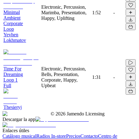
Electronic, Percussion,
Minimal
Marimba, Presentation,
1:52
-
Ambient
Happy, Uplifting
Corporate
Loop
Yevhen
Lokhmatov
Time For
Electronic, Percussion,
Dreaming
Bells, Presentation,
1:31
-
Loop 1
Corporate, Happy,
Full
Upbeat
Thesieryj
©
2026
Jamendo Licensing
Descargar la app
Enlaces útiles
Catálogo musical
Radios In-store
Precios
Contacto
Centro de