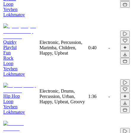
Loop
Yevhen
Lokhmatov
Quirky
Electronic, Percussion,
Playful
Marimba, Children,
0:40
-
Fun
Happy, Upbeat
Rock
Loop
Yevhen
Lokhmatov
Electronic, Drums,
Hip Hop
Percussion, Urban,
1:36
-
Loop
Happy, Upbeat, Groovy
Yevhen
Lokhmatov