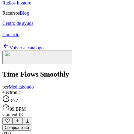
Radios In-store
Recursos
Blog
Centro de ayuda
Contacto
Volver al catálogo
Time Flows Smoothly
por
Meditabondo
electronic
3:37
99 BPM
Content ID
Comprar pista
0:00