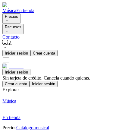
Música
En tienda
Precios
Recursos
Contacto
🇪🇸
Iniciar sesión
Crear cuenta
Iniciar sesión
Sin tarjeta de crédito. Cancela cuando quieras.
Crear cuenta
Iniciar sesión
Explorar
Música
En tienda
Precios
Catálogo musical