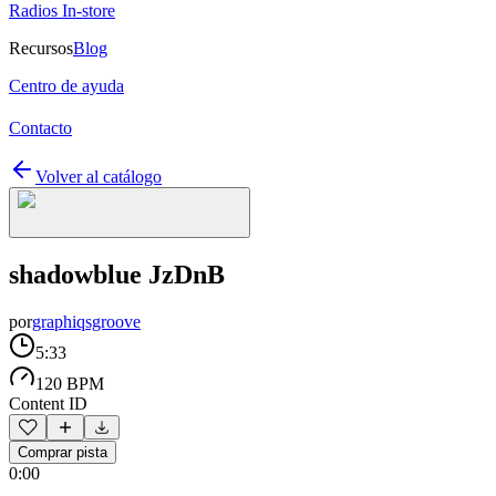
Radios In-store
Recursos
Blog
Centro de ayuda
Contacto
Volver al catálogo
shadowblue JzDnB
por
graphiqsgroove
5:33
120 BPM
Content ID
Comprar pista
0:00