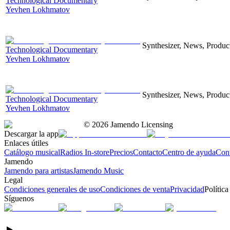
Technological Documentary
Yevhen Lokhmatov
Synthesizer, News, Producti
Technological Documentary
Yevhen Lokhmatov
Synthesizer, News, Producti
Technological Documentary
Yevhen Lokhmatov
©
2026
Jamendo Licensing
Descargar la app
Enlaces útiles
Catálogo musical
Radios In-store
Precios
Contacto
Centro de ayuda
Con
Jamendo
Jamendo para artistas
Jamendo Music
Legal
Condiciones generales de uso
Condiciones de venta
Privacidad
Política
Síguenos