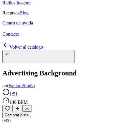
Radios In-store
Recursos
Blog
Centro de ayuda
Contacto
Volver al catálogo
Advertising Background
por
FantomStudio
1:51
146 BPM
Comprar pista
0:00