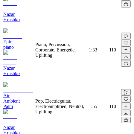
Nazar
Hrushko
Epic
Piano, Percussion,
piano
Corporate, Energetic,
1:33
110
Uplifting
Nazar
Hrushko
Air
Ambient
Pop, Electricguitar,
Palm
Electroamplified, Neutral,
1:55
110
Uplifting
Nazar
Hrushko