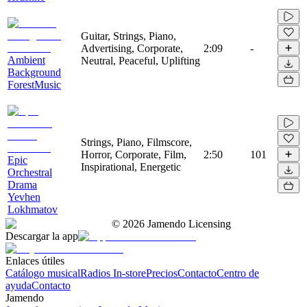
Guitar, Strings, Piano,
Advertising, Corporate,
2:09
-
Ambient
Neutral, Peaceful, Uplifting
Background
ForestMusic
Strings, Piano, Filmscore,
Horror, Corporate, Film,
2:50
101
Epic
Inspirational, Energetic
Orchestral
Drama
Yevhen
Lokhmatov
©
2026
Jamendo Licensing
Descargar la app
Enlaces útiles
Catálogo musical
Radios In-store
Precios
Contacto
Centro de
ayuda
Contacto
Jamendo