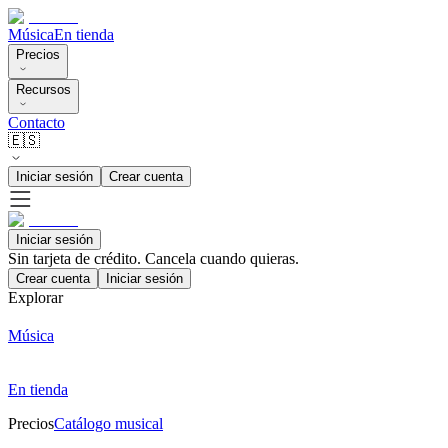
Música
En tienda
Precios
Recursos
Contacto
🇪🇸
Iniciar sesión
Crear cuenta
Iniciar sesión
Sin tarjeta de crédito. Cancela cuando quieras.
Crear cuenta
Iniciar sesión
Explorar
Música
En tienda
Precios
Catálogo musical