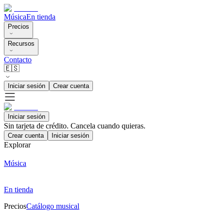
Música
En tienda
Precios
Recursos
Contacto
🇪🇸
Iniciar sesión
Crear cuenta
Iniciar sesión
Sin tarjeta de crédito. Cancela cuando quieras.
Crear cuenta
Iniciar sesión
Explorar
Música
En tienda
Precios
Catálogo musical