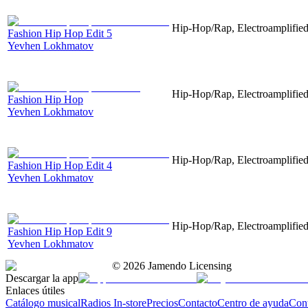
Hip-Hop/Rap, Electroamplified,
Fashion Hip Hop Edit 5
Yevhen Lokhmatov
Hip-Hop/Rap, Electroamplified,
Fashion Hip Hop
Yevhen Lokhmatov
Hip-Hop/Rap, Electroamplified,
Fashion Hip Hop Edit 4
Yevhen Lokhmatov
Hip-Hop/Rap, Electroamplified,
Fashion Hip Hop Edit 9
Yevhen Lokhmatov
©
2026
Jamendo Licensing
Descargar la app
Enlaces útiles
Catálogo musical
Radios In-store
Precios
Contacto
Centro de ayuda
Con