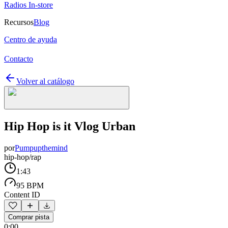
Radios In-store
Recursos
Blog
Centro de ayuda
Contacto
Volver al catálogo
Hip Hop is it Vlog Urban
por
Pumpupthemind
hip-hop/rap
1:43
95 BPM
Content ID
Comprar pista
0:00