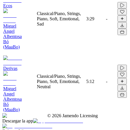
Ecos
Classical/Piano, Strings,
Piano, Soft, Emotional,
3:29
-
Sad
Miguel
Angel
Albentosa
Bó
(MaaBo)
Derivas
Classical/Piano, Strings,
Piano, Soft, Emotional,
5:12
-
Neutral
Miguel
Angel
Albentosa
Bó
(MaaBo)
©
2026
Jamendo Licensing
Descargar la app