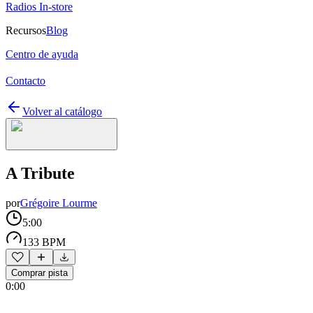
Radios In-store
Recursos
Blog
Centro de ayuda
Contacto
Volver al catálogo
A Tribute
por
Grégoire Lourme
5:00
133 BPM
Comprar pista
0:00