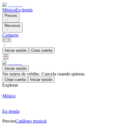
Música
En tienda
Precios
Recursos
Contacto
🇪🇸
Iniciar sesión
Crear cuenta
Iniciar sesión
Sin tarjeta de crédito. Cancela cuando quieras.
Crear cuenta
Iniciar sesión
Explorar
Música
En tienda
Precios
Catálogo musical