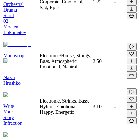
Corporate, Emotional,
1:22
-
Orchestral
Sad, Epic
Drama
Short
02
Yevhen
Lokhmatov
Manuscript
Electronic/House, Strings,
Bass, Atmospheric,
2:50
-
Emotional, Neutral
Nazar
Hrushko
Electronic, Strings, Bass,
Write
Hybrid, Emotional,
3:10
-
Your
Happy, Energetic
Story
Infraction