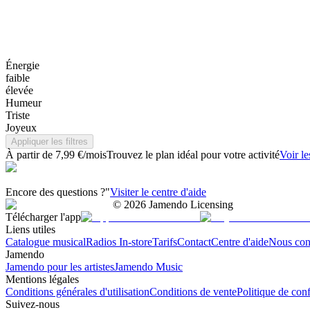
Énergie
faible
élevée
Humeur
Triste
Joyeux
Appliquer les filtres
À partir de 7,99 €/mois
Trouvez le plan idéal pour votre activité
Voir le
Encore des questions ?"
Visiter le centre d'aide
©
2026
Jamendo Licensing
Télécharger l'app
Liens utiles
Catalogue musical
Radios In-store
Tarifs
Contact
Centre d'aide
Nous con
Jamendo
Jamendo pour les artistes
Jamendo Music
Mentions légales
Conditions générales d'utilisation
Conditions de vente
Politique de conf
Suivez-nous