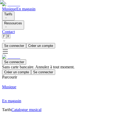
Musique
En magasin
Tarifs
Ressources
Contact
🇫🇷
Se connecter
Créer un compte
Se connecter
Sans carte bancaire. Annulez à tout moment.
Créer un compte
Se connecter
Parcourir
Musique
En magasin
Tarifs
Catalogue musical