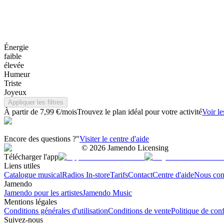
Énergie
faible
élevée
Humeur
Triste
Joyeux
Appliquer les filtres
À partir de 7,99 €/mois
Trouvez le plan idéal pour votre activité
Voir le
Encore des questions ?"
Visiter le centre d'aide
©
2026
Jamendo Licensing
Télécharger l'app
Liens utiles
Catalogue musical
Radios In-store
Tarifs
Contact
Centre d'aide
Nous con
Jamendo
Jamendo pour les artistes
Jamendo Music
Mentions légales
Conditions générales d'utilisation
Conditions de vente
Politique de conf
Suivez-nous