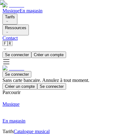
Musique
En magasin
Tarifs
Ressources
Contact
🇫🇷
Se connecter
Créer un compte
Se connecter
Sans carte bancaire. Annulez à tout moment.
Créer un compte
Se connecter
Parcourir
Musique
En magasin
Tarifs
Catalogue musical