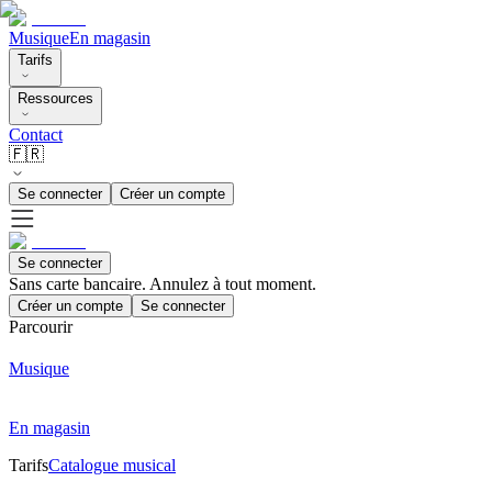
Musique
En magasin
Tarifs
Ressources
Contact
🇫🇷
Se connecter
Créer un compte
Se connecter
Sans carte bancaire. Annulez à tout moment.
Créer un compte
Se connecter
Parcourir
Musique
En magasin
Tarifs
Catalogue musical