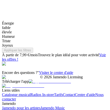
Énergie
faible
élevée
Humeur
Triste
Joyeux
Appliquer les filtres
À partir de 7,99 €/mois
Trouvez le plan idéal pour votre activité
Voir
les offres !
Encore des questions ?"
Visiter le centre d'aide
©
2026
Jamendo Licensing
Télécharger l'app
Liens utiles
Catalogue musical
Radios In-store
Tarifs
Contact
Centre d'aide
Nous
contacter
Jamendo
Jamendo pour les artistes
Jamendo Music