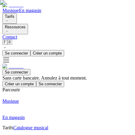
Musique
En magasin
Tarifs
Ressources
Contact
🇫🇷
Se connecter
Créer un compte
Se connecter
Sans carte bancaire. Annulez à tout moment.
Créer un compte
Se connecter
Parcourir
Musique
En magasin
Tarifs
Catalogue musical