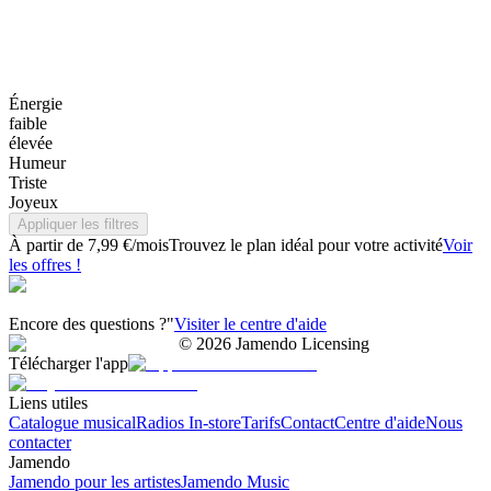
Énergie
faible
élevée
Humeur
Triste
Joyeux
Appliquer les filtres
À partir de 7,99 €/mois
Trouvez le plan idéal pour votre activité
Voir
les offres !
Encore des questions ?"
Visiter le centre d'aide
©
2026
Jamendo Licensing
Télécharger l'app
Liens utiles
Catalogue musical
Radios In-store
Tarifs
Contact
Centre d'aide
Nous
contacter
Jamendo
Jamendo pour les artistes
Jamendo Music