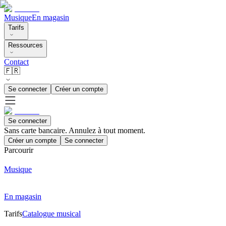
Musique
En magasin
Tarifs
Ressources
Contact
🇫🇷
Se connecter
Créer un compte
Se connecter
Sans carte bancaire. Annulez à tout moment.
Créer un compte
Se connecter
Parcourir
Musique
En magasin
Tarifs
Catalogue musical