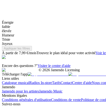
Énergie
faible
élevée
Humeur
Triste
Joyeux
Appliquer les filtres
À partir de 7,99 €/mois
Trouvez le plan idéal pour votre activité
Voir le
Encore des questions ?"
Visiter le centre d'aide
©
2026
Jamendo Licensing
Télécharger l'app
Liens utiles
Catalogue musical
Radios In-store
Tarifs
Contact
Centre d'aide
Nous con
Jamendo
Jamendo pour les artistes
Jamendo Music
Mentions légales
Conditions générales d'utilisation
Conditions de vente
Politique de conf
Suivez-nous