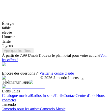
Énergie
faible
élevée
Humeur
Triste
Joyeux
Appliquer les filtres
À partir de 7,99 €/mois
Trouvez le plan idéal pour votre activité
Voir
les offres !
Encore des questions ?"
Visiter le centre d'aide
©
2026
Jamendo Licensing
Télécharger l'app
Liens utiles
Catalogue musical
Radios In-store
Tarifs
Contact
Centre d'aide
Nous
contacter
Jamendo
Jamendo pour les artistes
Jamendo Music