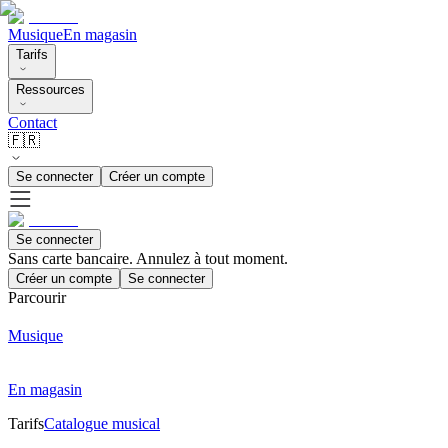
Musique
En magasin
Tarifs
Ressources
Contact
🇫🇷
Se connecter
Créer un compte
Se connecter
Sans carte bancaire. Annulez à tout moment.
Créer un compte
Se connecter
Parcourir
Musique
En magasin
Tarifs
Catalogue musical