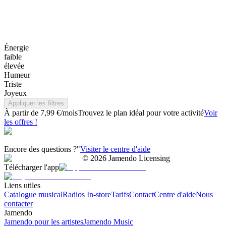
Énergie
faible
élevée
Humeur
Triste
Joyeux
Appliquer les filtres
À partir de 7,99 €/mois
Trouvez le plan idéal pour votre activité
Voir
les offres !
Encore des questions ?"
Visiter le centre d'aide
©
2026
Jamendo Licensing
Télécharger l'app
Liens utiles
Catalogue musical
Radios In-store
Tarifs
Contact
Centre d'aide
Nous
contacter
Jamendo
Jamendo pour les artistes
Jamendo Music