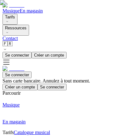
Musique
En magasin
Tarifs
Ressources
Contact
🇫🇷
Se connecter
Créer un compte
Se connecter
Sans carte bancaire. Annulez à tout moment.
Créer un compte
Se connecter
Parcourir
Musique
En magasin
Tarifs
Catalogue musical