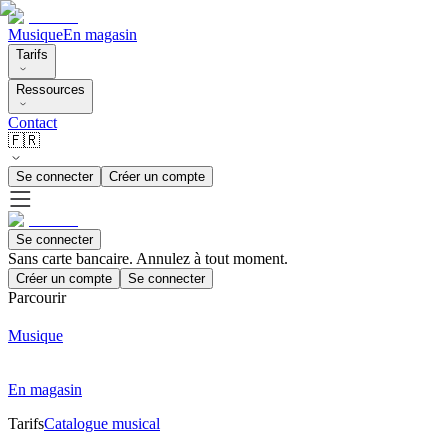
Musique
En magasin
Tarifs
Ressources
Contact
🇫🇷
Se connecter
Créer un compte
Se connecter
Sans carte bancaire. Annulez à tout moment.
Créer un compte
Se connecter
Parcourir
Musique
En magasin
Tarifs
Catalogue musical