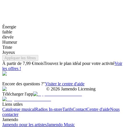
Énergie
faible
élevée
Humeur
Triste
Joyeux
Appliquer les filtres
À partir de 7,99 €/mois
Trouvez le plan idéal pour votre activité
Voir
les offres !
Encore des questions ?"
Visiter le centre d'aide
©
2026
Jamendo Licensing
Télécharger l'app
Liens utiles
Catalogue musical
Radios In-store
Tarifs
Contact
Centre d'aide
Nous
contacter
Jamendo
Jamendo pour les artistes
Jamendo Music