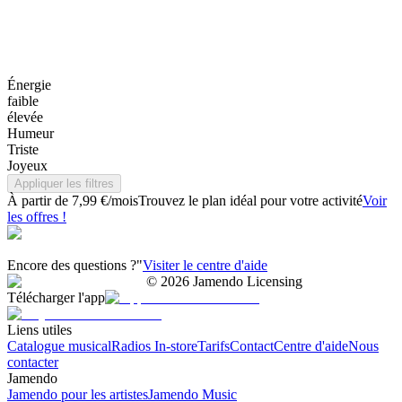
Énergie
faible
élevée
Humeur
Triste
Joyeux
Appliquer les filtres
À partir de 7,99 €/mois
Trouvez le plan idéal pour votre activité
Voir
les offres !
Encore des questions ?"
Visiter le centre d'aide
©
2026
Jamendo Licensing
Télécharger l'app
Liens utiles
Catalogue musical
Radios In-store
Tarifs
Contact
Centre d'aide
Nous
contacter
Jamendo
Jamendo pour les artistes
Jamendo Music