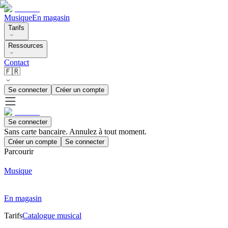
Musique
En magasin
Tarifs
Ressources
Contact
🇫🇷
Se connecter
Créer un compte
Se connecter
Sans carte bancaire. Annulez à tout moment.
Créer un compte
Se connecter
Parcourir
Musique
En magasin
Tarifs
Catalogue musical