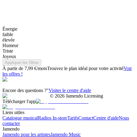
Énergie
faible
élevée
Humeur
Triste
Joyeux
Appliquer les filtres
À partir de 7,99 €/mois
Trouvez le plan idéal pour votre activité
Voir
les offres !
Encore des questions ?"
Visiter le centre d'aide
©
2026
Jamendo Licensing
Télécharger l'app
Liens utiles
Catalogue musical
Radios In-store
Tarifs
Contact
Centre d'aide
Nous
contacter
Jamendo
Jamendo pour les artistes
Jamendo Music