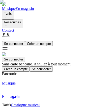
Musique
En magasin
Tarifs
Ressources
Contact
🇫🇷
Se connecter
Créer un compte
Se connecter
Sans carte bancaire. Annulez à tout moment.
Créer un compte
Se connecter
Parcourir
Musique
En magasin
Tarifs
Catalogue musical