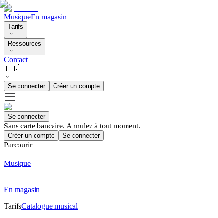
Musique
En magasin
Tarifs
Ressources
Contact
🇫🇷
Se connecter
Créer un compte
Se connecter
Sans carte bancaire. Annulez à tout moment.
Créer un compte
Se connecter
Parcourir
Musique
En magasin
Tarifs
Catalogue musical