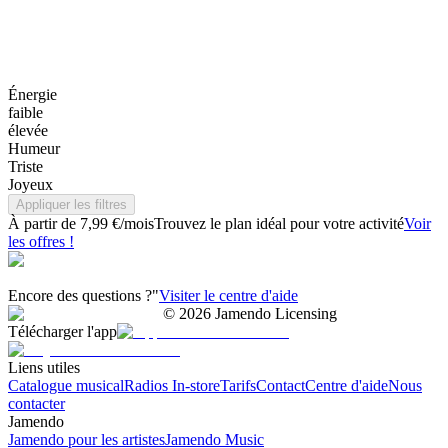
Énergie
faible
élevée
Humeur
Triste
Joyeux
Appliquer les filtres
À partir de 7,99 €/mois
Trouvez le plan idéal pour votre activité
Voir
les offres !
Encore des questions ?"
Visiter le centre d'aide
©
2026
Jamendo Licensing
Télécharger l'app
Liens utiles
Catalogue musical
Radios In-store
Tarifs
Contact
Centre d'aide
Nous
contacter
Jamendo
Jamendo pour les artistes
Jamendo Music