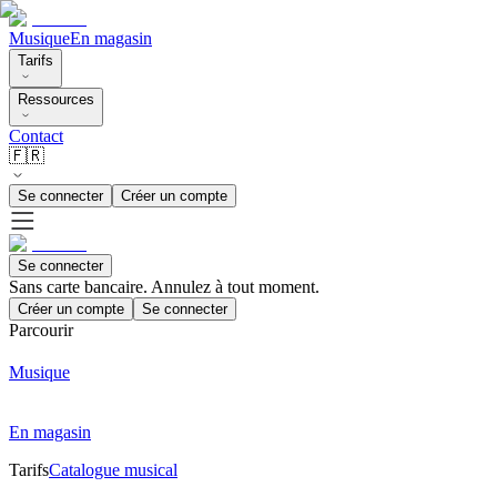
Musique
En magasin
Tarifs
Ressources
Contact
🇫🇷
Se connecter
Créer un compte
Se connecter
Sans carte bancaire. Annulez à tout moment.
Créer un compte
Se connecter
Parcourir
Musique
En magasin
Tarifs
Catalogue musical