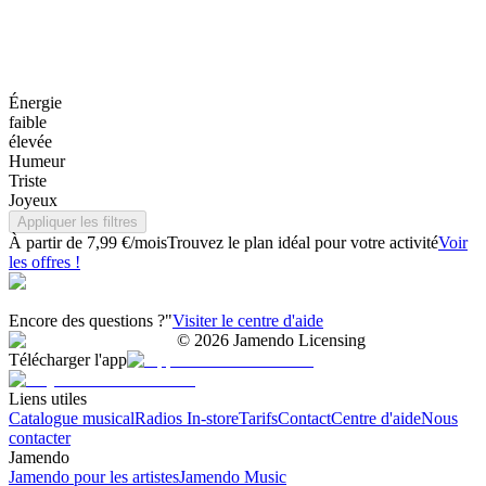
Énergie
faible
élevée
Humeur
Triste
Joyeux
Appliquer les filtres
À partir de 7,99 €/mois
Trouvez le plan idéal pour votre activité
Voir
les offres !
Encore des questions ?"
Visiter le centre d'aide
©
2026
Jamendo Licensing
Télécharger l'app
Liens utiles
Catalogue musical
Radios In-store
Tarifs
Contact
Centre d'aide
Nous
contacter
Jamendo
Jamendo pour les artistes
Jamendo Music