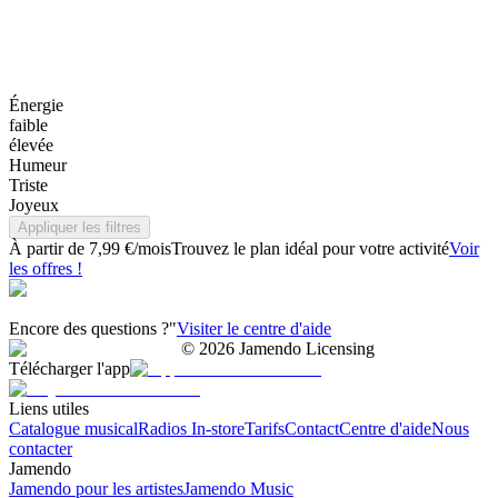
Énergie
faible
élevée
Humeur
Triste
Joyeux
Appliquer les filtres
À partir de 7,99 €/mois
Trouvez le plan idéal pour votre activité
Voir
les offres !
Encore des questions ?"
Visiter le centre d'aide
©
2026
Jamendo Licensing
Télécharger l'app
Liens utiles
Catalogue musical
Radios In-store
Tarifs
Contact
Centre d'aide
Nous
contacter
Jamendo
Jamendo pour les artistes
Jamendo Music