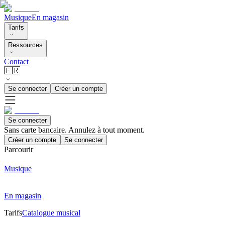
Musique
En magasin
Tarifs
Ressources
Contact
🇫🇷
Se connecter
Créer un compte
Se connecter
Sans carte bancaire. Annulez à tout moment.
Créer un compte
Se connecter
Parcourir
Musique
En magasin
Tarifs
Catalogue musical