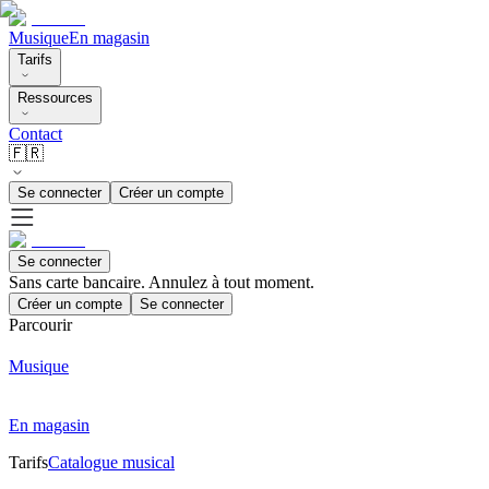
Musique
En magasin
Tarifs
Ressources
Contact
🇫🇷
Se connecter
Créer un compte
Se connecter
Sans carte bancaire. Annulez à tout moment.
Créer un compte
Se connecter
Parcourir
Musique
En magasin
Tarifs
Catalogue musical