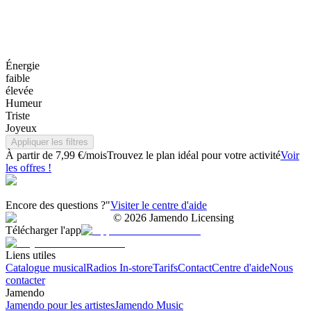
Énergie
faible
élevée
Humeur
Triste
Joyeux
Appliquer les filtres
À partir de 7,99 €/mois
Trouvez le plan idéal pour votre activité
Voir
les offres !
Encore des questions ?"
Visiter le centre d'aide
©
2026
Jamendo Licensing
Télécharger l'app
Liens utiles
Catalogue musical
Radios In-store
Tarifs
Contact
Centre d'aide
Nous
contacter
Jamendo
Jamendo pour les artistes
Jamendo Music